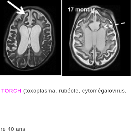
s
TORCH
(toxoplasma, rubéole, cytomégalovirus,
ire 40 ans