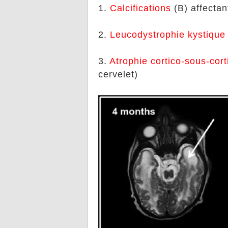
1
.
Calcifications
(B) affectan
2
.
Leucodystrophie
kystique
3.
Atrophie
cortico-sous-cort
cervelet)