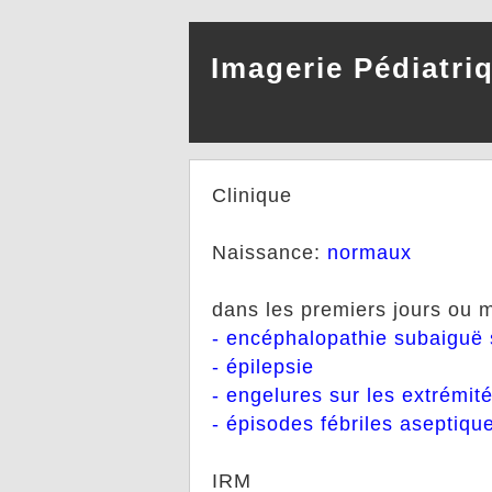
Imagerie Pédiatri
Clinique
Naissance:
normaux
dans les premiers jours ou m
- encéphalopathie subaiguë sé
- épilepsie
- engelures sur les extrémit
- épisodes fébriles aseptiqu
IRM