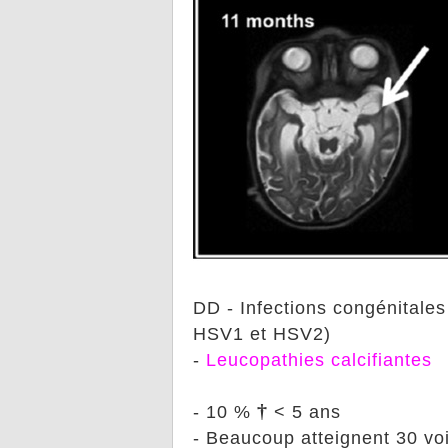
DD - Infections congénitale
HSV1 et HSV2)
-
Leucopathies
calcifiantes
†
- 10 %
< 5 ans
- Beaucoup atteignent 30 vo