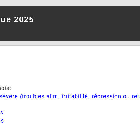
que 2025
ois:
vère (troubles alim, irritabilité, régression ou ret
és
es