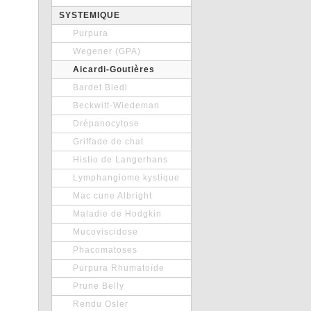
SYSTEMIQUE
Purpura
Wegener (GPA)
Aicardi-Goutières
Bardet Biedl
Beckwitt-Wiedeman
Drépanocytose
Griffade de chat
Histio de Langerhans
Lymphangiome kystique
Mac cune Albright
Maladie de Hodgkin
Mucoviscidose
Phacomatoses
Purpura Rhumatoïde
Prune Belly
Rendu Osler