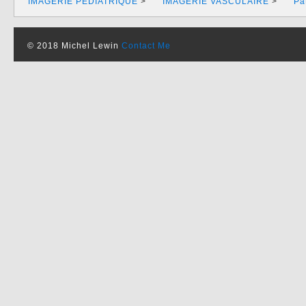
IMAGERIE PEDIATRIQUE
>
IMAGERIE VASCULAIRE
>
Pa
© 2018 Michel Lewin
Contact Me