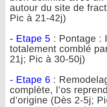
autour du site de frac
Pic à 21-42j)
- Etape 5
: Pontage : I
totalement comblé par
21j; Pic à 30-50j)
- Etape 6
: Remodelage
complète, l’os repren
d’origine (Dès 2-5j; P