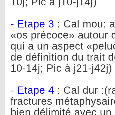
10j; Pic à j10-j14j)
- Etape 3
: Cal mou: a
«os précoce» autour d
qui a un aspect «pelu
de définition du trait 
10-14j; Pic à j21-j42j)
- Etape 4
: Cal dur :(r
fractures métaphysair
bien délimité avec un