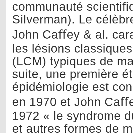
communauté scientifi
Silverman). Le célèbr
John Ca
ﬀ
ey & al. car
les lésions classique
(LCM) typiques de mal
suite, une première é
épidémiologie est con
en 1970 et John Ca
ﬀ
1972 « le syndrome d
et autres formes de m