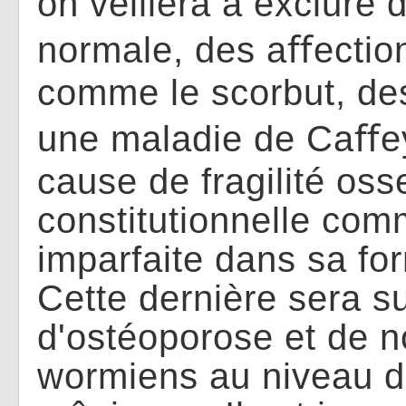
on veillera à exclure 
normale, des a
ﬀ
ectio
comme le scorbut, de
une maladie de Ca
ﬀ
e
cause de fragilité os
constitutionnelle co
imparfaite dans sa fo
Cette dernière sera s
d'ostéoporose et de 
wormiens au niveau d