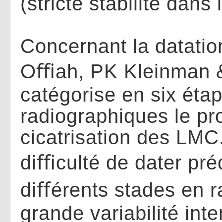
(stricte stabilité dans
Concernant la datation,
O
ﬃ
ah, PK Kleinman &
catégorise en six éta
radiographiques le p
cicatrisation des LMC.
di
ﬃ
culté de dater pr
di
ﬀ
érents stades en r
grande variabilité inte