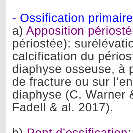
- Ossification primaire
a)
Apposition périost
périostée): surélévatio
calcification du périos
diaphyse osseuse, à p
de fracture ou sur l’e
diaphyse (C. Warner &
Fadell & al. 2017).
b)
Pont d’ossification